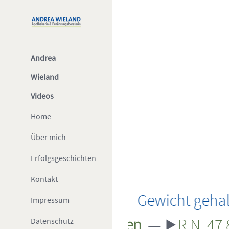
Zum
Inhalt
springen
Andrea
Wieland
Videos
Home
Über mich
Erfolgsgeschichten
Kontakt
— ⯈
R.N.- Gewicht gehalten seit Ok
Impressum
 in
3 Monaten
— ⯈
R.N. 47,8 kg a
Datenschutz