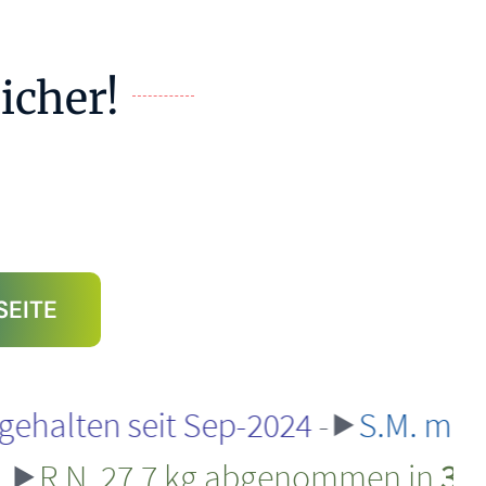
icher!
SEITE
eit Sep-2024
-⯈
S.M. minus 18kg
—
 27,7 kg abgenommen in
3 Monaten