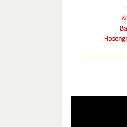
Kö
Ba
Hosengr