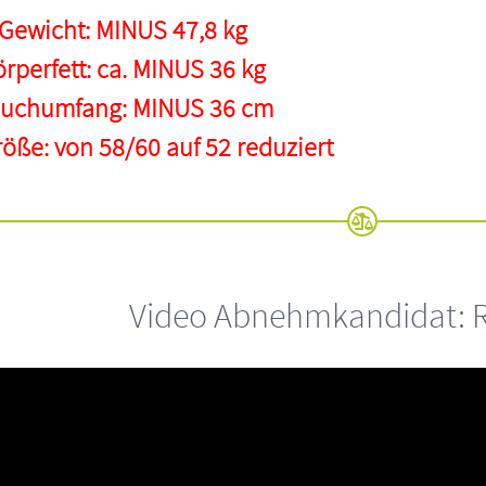
Gewicht: MINUS 47,8 kg
rperfett: ca. MINUS 36 kg
uchumfang: MINUS 36 cm
öße: von 58/60 auf 52 reduziert
Video Abnehmkandidat: R