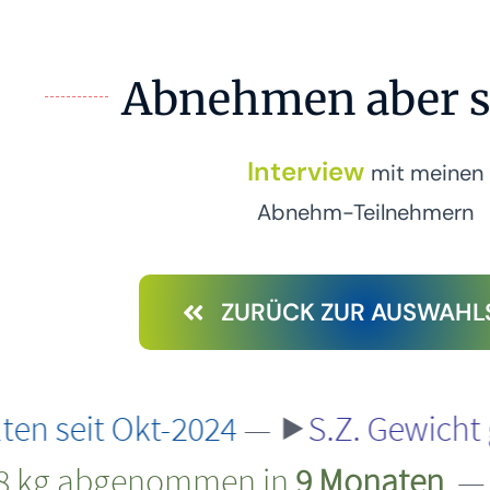
Abnehmen aber s
Interview
mit meinen
Abnehm-Teilnehmern
ZURÜCK ZUR AUSWAHL
t-2024
— ⯈
S.Z. Gewicht gehalten s
bgenommen in
9 Monaten
—
⯈
R.N.