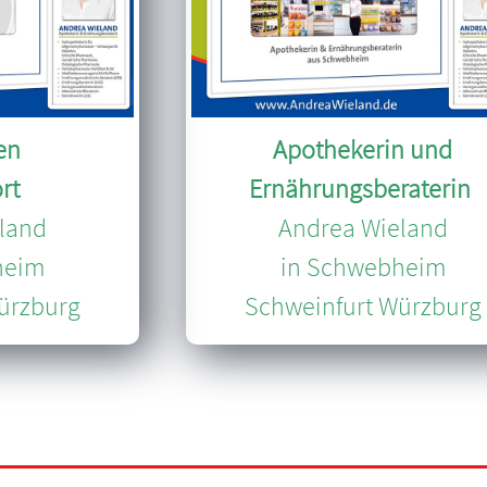
en
Apothekerin und
rt
Ernährungsberaterin
land
Andrea Wieland
heim
in Schwebheim
ürzburg
Schweinfurt Würzburg