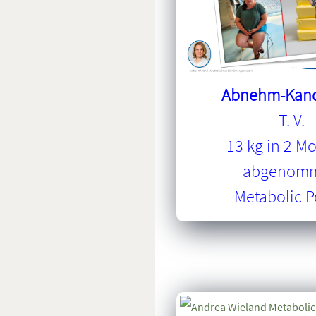
Abnehm-Kand
T. V.
13 kg in 2 M
abgenom
Metabolic 