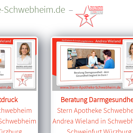
e-Schwebheim.de
–
tdruck
Beratung Darmgesundhe
Schwebheim
Stern Apotheke Schwebh
 Schwebheim
Andrea Wieland in Schweb
ürzburg
Schweinfurt Würzburg