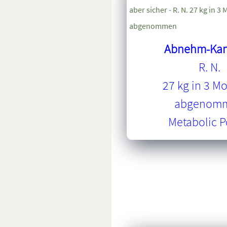
Abnehm-Kan
R. N.
27 kg in 3 M
abgenom
Metabolic 