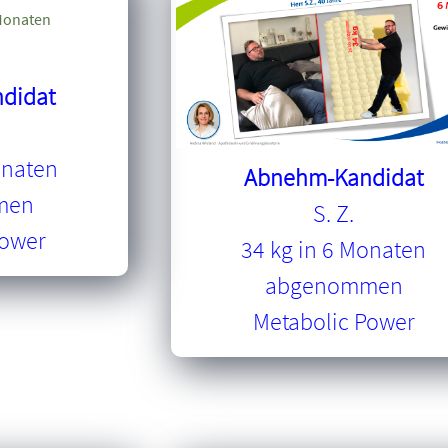
didat
onaten
Abnehm-Kandidat
men
S. Z.
Power
34 kg in 6 Monaten
abgenommen
Metabolic Power