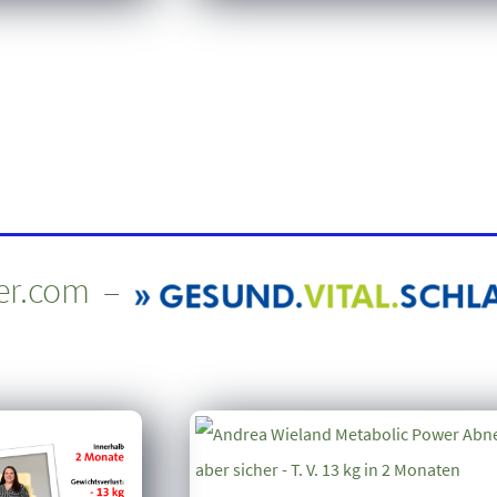
er.com
–