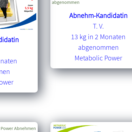
Abnehm-Kandidatin
T. V.
13 kg in 2 Monaten
idatin
abgenommen
Metabolic Power
onaten
men
Power